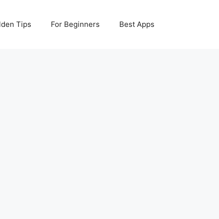
lden Tips
For Beginners
Best Apps